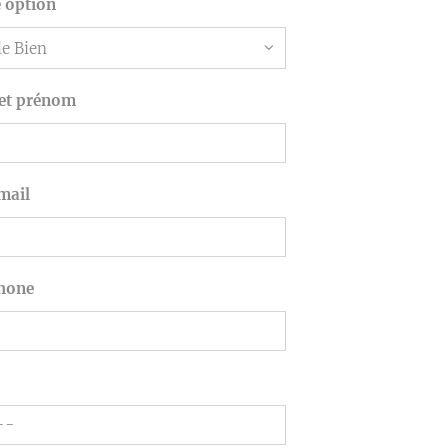
e option
et prénom
mail
phone