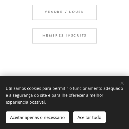
VENDRE / LOUER
MEMBRES INSCRITS
Lilana Pinto - Equipa imobiliária
Utilizamos cookies para permitir o funcionamento adequado
Tous droits réservés 2023
e a segurança do site e para lhe oferecer a melhor
Cookies
experiência possível.
Langues
Aceitar apenas o necessário
Aceitar tudo
Português
Français