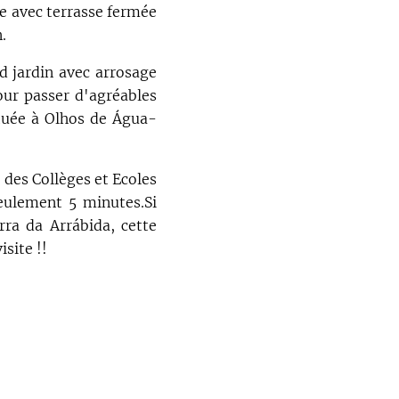
ne avec terrasse fermée
.
nd jardin avec arrosage
our passer d'agréables
ituée à Olhos de Água-
des Collèges et Ecoles
seulement 5 minutes.Si
rra da Arrábida, cette
site !!