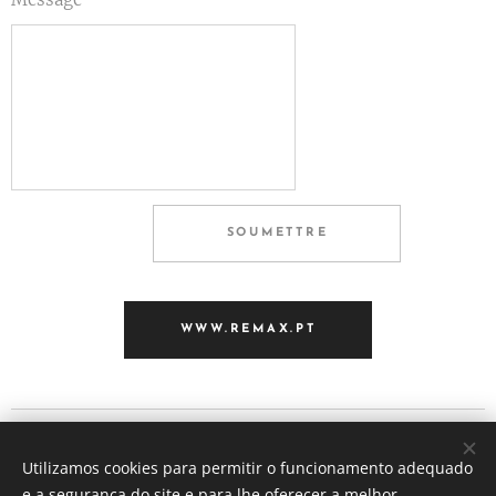
SOUMETTRE
WWW.REMAX.PT
Lilana Pinto - Equipa imobiliária
Utilizamos cookies para permitir o funcionamento adequado
Tous droits réservés 2023
e a segurança do site e para lhe oferecer a melhor