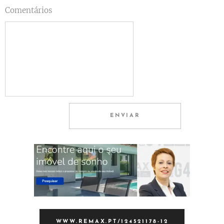
Comentários
ENVIAR
WWW.REMAX.PT/124521178-12