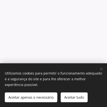
Liliana Pinto - Equipa Imobiliária
Utilizamos cookies para permitir o funcionamento adequado
Todos os direitos reservados 2023
e a segurança do site e para lhe oferecer a melhor
Cookies
experiência possível.
Idiomas
Aceitar apenas o necessário
Aceitar tudo
Português
Français