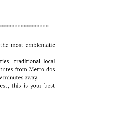
****************
f the most emblematic
ies, traditional local
minutes from Metro dos
ew minutes away.
est, this is your best