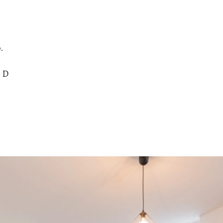
.
- D